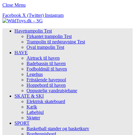
Close Menu
Facebook
X (Twitter)
Instagram
Havetrampolin Test
Firkantet trampolin Test
Trampolin til nedgravning Test
Oval trampolin Test
HAVE
Airtrack til haven
Badebassin til haven
Fodboldmål til haven
Legehus
Fritstående havepool
Hoppebord til haven
Oppustelig vandrutsjebane
SKATE & SKI
Elektrisk skateboard
Kælk
Løbehjul
Skjøter
SPORT
Basketball stander og basketkurv
Bordtennisbord