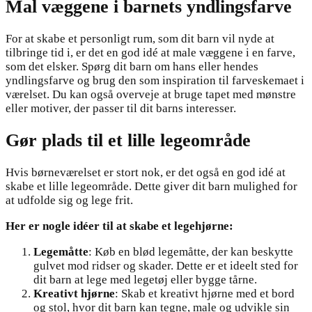
Mal væggene i barnets yndlingsfarve
For at skabe et personligt rum, som dit barn vil nyde at
tilbringe tid i, er det en god idé at male væggene i en farve,
som det elsker. Spørg dit barn om hans eller hendes
yndlingsfarve og brug den som inspiration til farveskemaet i
værelset. Du kan også overveje at bruge tapet med mønstre
eller motiver, der passer til dit barns interesser.
Gør plads til et lille legeområde
Hvis børneværelset er stort nok, er det også en god idé at
skabe et lille legeområde. Dette giver dit barn mulighed for
at udfolde sig og lege frit.
Her er nogle idéer til at skabe et legehjørne:
Legemåtte
: Køb en blød legemåtte, der kan beskytte
gulvet mod ridser og skader. Dette er et ideelt sted for
dit barn at lege med legetøj eller bygge tårne.
Kreativt hjørne
: Skab et kreativt hjørne med et bord
og stol, hvor dit barn kan tegne, male og udvikle sin