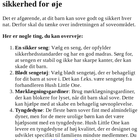
sikkerhed for øje
Det er afgørende, at dit barn kan sove godt og sikkert hver
nat. Derfor skal du tænke over indretningen af soveområdet.
Her er nogle ting, du kan overveje:
En sikker seng
: Vælg en seng, der opfylder
sikkerhedsstandarder og har en god madras. Sørg for,
at sengen er stabil og ikke har skarpe kanter, der kan
skade dit barn.
Blødt sengetøj
: Vælg blødt sengetøj, der er behageligt
for dit barn at sove i. Det kan f.eks. være sengetøj fra
forhandleren Hush Little One.
Mørklægningsgardiner
: Brug mørklægningsgardiner,
der kan blokere for lyset, når dit barn skal sove. Dette
kan hjælpe med at skabe en behagelig søvnoplevelse.
Tyngdedyne
: De fleste børn sover fint med almindelige
dyner, men for de mere urolige børn kan det være
hjælpsomt med en tyngdedyne. Hush Little One kan
levere en tyngdedyne af høj kvalitet, der er designet og
udviklet specifikt til familiens mindste medlemmer. Du