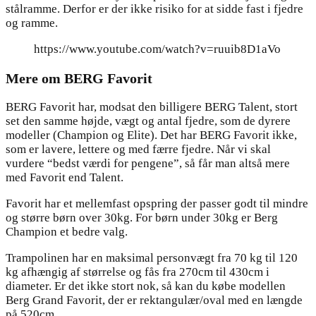
stålramme. Derfor er der ikke risiko for at sidde fast i fjedre
og ramme.
https://www.youtube.com/watch?v=ruuib8D1aVo
Mere om BERG Favorit​
BERG Favorit har, modsat den billigere BERG Talent, stort
set den samme højde, vægt og antal fjedre, som de dyrere
modeller (Champion og Elite). Det har BERG Favorit ikke,
som er lavere, lettere og med færre fjedre. Når vi skal
vurdere “bedst værdi for pengene”, så får man altså mere
med Favorit end Talent.
Favorit har et mellemfast opspring der passer godt til mindre
og større børn over 30kg. For børn under 30kg er Berg
Champion et bedre valg.
Trampolinen har en maksimal personvægt fra 70 kg til 120
kg afhængig af størrelse og fås fra 270cm til 430cm i
diameter. Er det ikke stort nok, så kan du købe modellen
Berg Grand Favorit, der er rektangulær/oval med en længde
på 520cm.