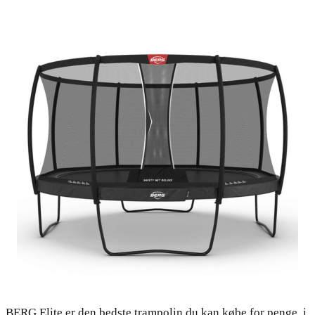
BERG Elite er den bedste trampolin du kan købe for penge, i