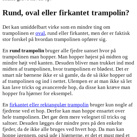
Rund, oval eller firkantet trampolin?
Det kan umiddelbart virke som en mindre ting om
trampolinen er
oval
, rund eller firkantet, men der er faktisk
stor forskel på hvordan trampolinen opfører sig.
En
rund trampolin
bruger alle fjedre uanset hvor på
trampolinen man hopper. Man hopper højest på midten og
mindre højt ved kanten. Desuden bliver man trukket ind mod
midten af trampolinen, hvor trampolinen er blødest. Det er
smart når børnene ikke er så gamle, da de så ikke hopper ud
af trampolinen og ind i nettet. Ulempen er at man ikke så let
kan lave tricks og avancerede hop, da disse kan kræve man
hopper fra hjørner for eksempel.
En
firkantet eller rektangulær trampolin
bruger kun nogle af
fjedrene ved et hop. Derfor kan man hoppe ensartet over
hele trampolinen. Det gør dem mere velegnet til tricks og
saltoer. Desuden lægges der mindre pres på den enkelte
fjeder, da de ikke alle bruges ved hvert hop. Da man kan
hoppe igennem, også ude i hjørnerne, er det et must med et