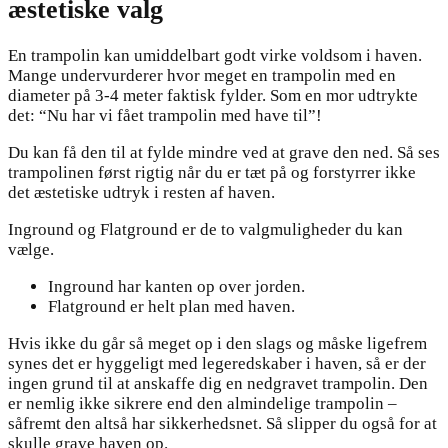
æstetiske valg
En trampolin kan umiddelbart godt virke voldsom i haven.
Mange undervurderer hvor meget en trampolin med en
diameter på 3-4 meter faktisk fylder. Som en mor udtrykte
det: “Nu har vi fået trampolin med have til”!
Du kan få den til at fylde mindre ved at grave den ned. Så ses
trampolinen først rigtig når du er tæt på og forstyrrer ikke
det æstetiske udtryk i resten af haven.
Inground og Flatground er de to valgmuligheder du kan
vælge.
Inground har kanten op over jorden.
Flatground er helt plan med haven.
Hvis ikke du går så meget op i den slags og måske ligefrem
synes det er hyggeligt med legeredskaber i haven, så er der
ingen grund til at anskaffe dig en nedgravet trampolin. Den
er nemlig ikke sikrere end den almindelige trampolin –
såfremt den altså har sikkerhedsnet. Så slipper du også for at
skulle grave haven op.