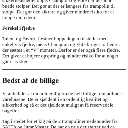
sikkerhedsnettet oppe. Champion og Elite har derimod
buede stolper. Det gør at der er længere fra trampolin til
stolpe. Det gør den sikrere og giver mindre risiko for at
hoppe ind i dem.
Forskel i fjedre
Talent og Favorit fæstner hoppedugen til stellet med
enkeltvis fjedre, mens Champion og Elite bruger to fjedre,
der sættes i et “V” mønster. Derfor er der også flere fjedre.
Det giver et højere opspring og mindre risiko for at noget
går i stykker.
Bedst af de billige
Vi anbefaler at du holder dig fra de helt billige trampoliner i
varehusene. De er sjældent i en ordentlig kvalitet og
sikkerhed og så er det sjældent muligt at få reservedele
bagefter.
Tag i stedet for et kig på de 2 trampoliner nedenunder fra
SALTA og JumpMaster. De har en pris der starter ved ca.