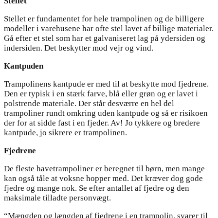
Stellet
Stellet er fundamentet for hele trampolinen og de billigere
modeller i varehusene har ofte stel lavet af billige materialer.
Gå efter et stel som har et galvaniseret lag på ydersiden og
indersiden. Det beskytter mod vejr og vind.
Kantpuden
Trampolinens kantpude er med til at beskytte mod fjedrene.
Den er typisk i en stærk farve, blå eller grøn og er lavet i
polstrende materiale. Der står desværre en hel del
trampoliner rundt omkring uden kantpude og så er risikoen
der for at sidde fast i en fjeder. Av! Jo tykkere og bredere
kantpude, jo sikrere er trampolinen.
Fjedrene
De fleste havetrampoliner er beregnet til børn, men mange
kan også tåle at voksne hopper med. Det kræver dog gode
fjedre og mange nok. Se efter antallet af fjedre og den
maksimale tilladte personvægt.
“Mængden og længden af fjedrene i en trampolin, svarer til