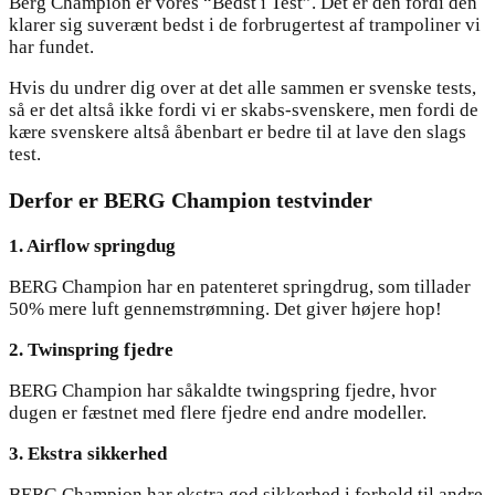
Berg Champion er vores “Bedst i Test”. Det er den fordi den
klarer sig suverænt bedst i de forbrugertest af trampoliner vi
har fundet.
Hvis du undrer dig over at det alle sammen er svenske tests,
så er det altså ikke fordi vi er skabs-svenskere, men fordi de
kære svenskere altså åbenbart er bedre til at lave den slags
test.
Derfor er BERG Champion testvinder
1. Airflow springdug
BERG Champion har en patenteret springdrug, som tillader
50% mere luft gennemstrømning. Det giver højere hop!
2. Twinspring fjedre
BERG Champion har såkaldte twingspring fjedre, hvor
dugen er fæstnet med flere fjedre end andre modeller.
3. Ekstra sikkerhed
BERG Champion har ekstra god sikkerhed i forhold til andre