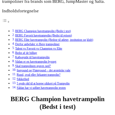
trampoliner fra brands som BERG, JumpMaster og Salta.
Indholdsfortegnelse
BERG Champion havetrampolin (Bedst i test)
BERG Favorit havetrampolin (Bedst til prisen)
BERG Elite havetrampolin (Bedste til atleter, institution og klub)
Derfor anbefaler vi Berg trampoliner
Talent vs Favorit vs Champion vs Elite
Bedst af de billige
Købsguide til havetrampolin
Sådan er en havetrampolin bygget
Skal trampolinen graves ned?
Inground og Flatground – det æstetiske valg
Rund, oval eller firkantet trampolin?
Sikkerhed
5 gode råd til at hoppe sikkert på Trampolin
Sådan har vi udført havetrampolin testen
BERG Champion havetrampolin
(Bedst i test)