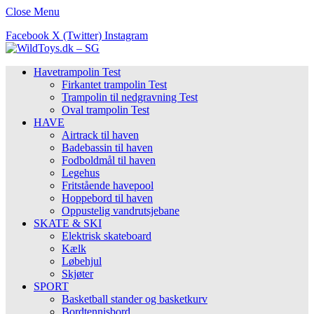
Close Menu
Facebook
X (Twitter)
Instagram
Havetrampolin Test
Firkantet trampolin Test
Trampolin til nedgravning Test
Oval trampolin Test
HAVE
Airtrack til haven
Badebassin til haven
Fodboldmål til haven
Legehus
Fritstående havepool
Hoppebord til haven
Oppustelig vandrutsjebane
SKATE & SKI
Elektrisk skateboard
Kælk
Løbehjul
Skjøter
SPORT
Basketball stander og basketkurv
Bordtennisbord