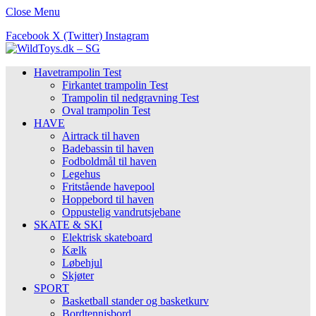
Close Menu
Facebook
X (Twitter)
Instagram
Havetrampolin Test
Firkantet trampolin Test
Trampolin til nedgravning Test
Oval trampolin Test
HAVE
Airtrack til haven
Badebassin til haven
Fodboldmål til haven
Legehus
Fritstående havepool
Hoppebord til haven
Oppustelig vandrutsjebane
SKATE & SKI
Elektrisk skateboard
Kælk
Løbehjul
Skjøter
SPORT
Basketball stander og basketkurv
Bordtennisbord