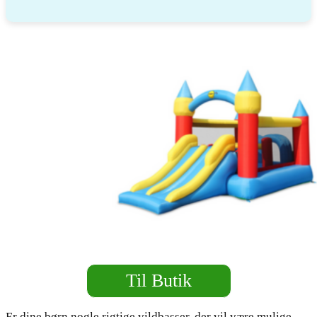
Til Butik
Er dine børn nogle rigtige vildbasser, der vil være mulige