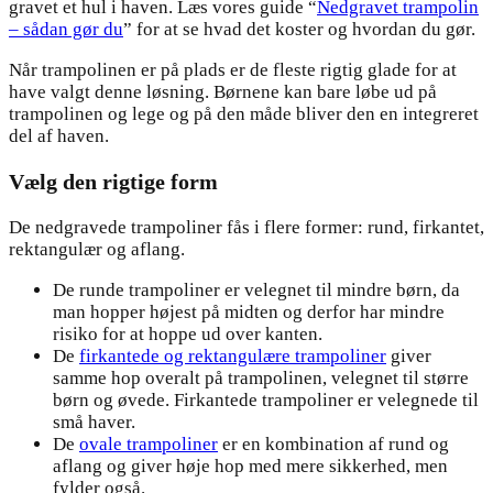
gravet et hul i haven. Læs vores guide “
Nedgravet trampolin
– sådan gør du
” for at se hvad det koster og hvordan du gør.
Når trampolinen er på plads er de fleste rigtig glade for at
have valgt denne løsning. Børnene kan bare løbe ud på
trampolinen og lege og på den måde bliver den en integreret
del af haven.
Vælg den rigtige form
De nedgravede trampoliner fås i flere former: rund, firkantet,
rektangulær og aflang.
De runde trampoliner er velegnet til mindre børn, da
man hopper højest på midten og derfor har mindre
risiko for at hoppe ud over kanten.
De
firkantede og rektangulære trampoliner
giver
samme hop overalt på trampolinen, velegnet til større
børn og øvede. Firkantede trampoliner er velegnede til
små haver.
De
ovale trampoliner
er en kombination af rund og
aflang og giver høje hop med mere sikkerhed, men
fylder også.