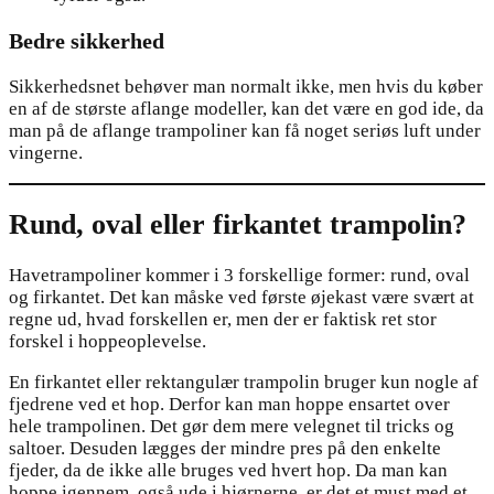
Bedre sikkerhed
Sikkerhedsnet behøver man normalt ikke, men hvis du køber
en af de største aflange modeller, kan det være en god ide, da
man på de aflange trampoliner kan få noget seriøs luft under
vingerne.
Rund, oval eller firkantet trampolin?
Havetrampoliner kommer i 3 forskellige former: rund, oval
og firkantet. Det kan måske ved første øjekast være svært at
regne ud, hvad forskellen er, men der er faktisk ret stor
forskel i hoppeoplevelse.
En firkantet eller rektangulær trampolin bruger kun nogle af
fjedrene ved et hop. Derfor kan man hoppe ensartet over
hele trampolinen. Det gør dem mere velegnet til tricks og
saltoer. Desuden lægges der mindre pres på den enkelte
fjeder, da de ikke alle bruges ved hvert hop. Da man kan
hoppe igennem, også ude i hjørnerne, er det et must med et