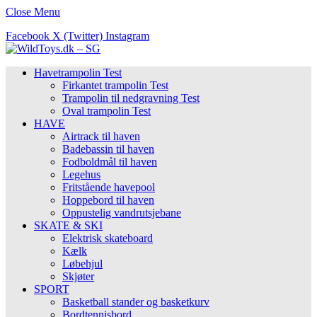
Close Menu
Facebook
X (Twitter)
Instagram
Havetrampolin Test
Firkantet trampolin Test
Trampolin til nedgravning Test
Oval trampolin Test
HAVE
Airtrack til haven
Badebassin til haven
Fodboldmål til haven
Legehus
Fritstående havepool
Hoppebord til haven
Oppustelig vandrutsjebane
SKATE & SKI
Elektrisk skateboard
Kælk
Løbehjul
Skjøter
SPORT
Basketball stander og basketkurv
Bordtennisbord