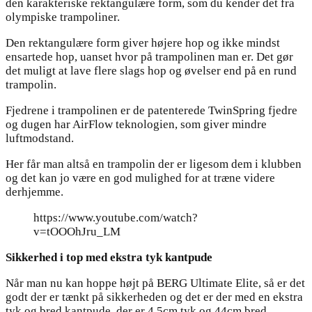
den karakteriske rektangulære form, som du kender det fra
olympiske trampoliner.
Den rektangulære form giver højere hop og ikke mindst
ensartede hop, uanset hvor på trampolinen man er. Det gør
det muligt at lave flere slags hop og øvelser end på en rund
trampolin.
Fjedrene i trampolinen er de patenterede TwinSpring fjedre
og dugen har AirFlow teknologien, som giver mindre
luftmodstand.
Her får man altså en trampolin der er ligesom dem i klubben
og det kan jo være en god mulighed for at træne videre
derhjemme.
https://www.youtube.com/watch?
v=tOOOhJru_LM
Sikkerhed i top med ekstra tyk kantpude
Når man nu kan hoppe højt på BERG Ultimate Elite, så er det
godt der er tænkt på sikkerheden og det er der med en ekstra
tyk og bred kantpude, der er 4.5cm tyk og 44cm bred.