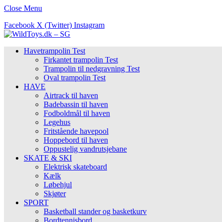
Close Menu
Facebook
X (Twitter)
Instagram
Havetrampolin Test
Firkantet trampolin Test
Trampolin til nedgravning Test
Oval trampolin Test
HAVE
Airtrack til haven
Badebassin til haven
Fodboldmål til haven
Legehus
Fritstående havepool
Hoppebord til haven
Oppustelig vandrutsjebane
SKATE & SKI
Elektrisk skateboard
Kælk
Løbehjul
Skjøter
SPORT
Basketball stander og basketkurv
Bordtennisbord