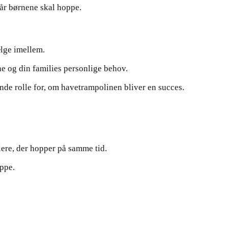
når børnene skal hoppe.
ælge imellem.
dine og din families personlige behov.
nde rolle for, om havetrampolinen bliver en succes.
lere, der hopper på samme tid.
oppe.