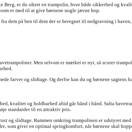
Berg, er du sikret en trampolin, hvor både sikkerhed og kvalitet
, som er med til at give børnene nogle jævne hop.
e fra dem på ben til dem der er beregnet til nedgravning i have
avetrampoliner. Men selvom er mærket er nyt, så scorer trampo
arhed.
ede farver og slidtage. Og derfor kan du og børnene sagtens ha
ed, kvalitet og holdbarhed altid går hånd i hånd. Salta havetra
je standarder til en attraktiv pris.
rust og slidtage. Rammen omkring trampolinen er udstyret med 
dre, som giver en optimal springkomfort, når børnene skal hoppe 