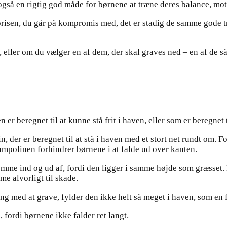
r også en rigtig god måde for børnene at træne deres balance, m
 prisen, du går på kompromis med, det er stadig de samme gode
 eller om du vælger en af dem, der skal graves ned – en af de 
er beregnet til at kunne stå frit i haven, eller som er beregnet t
, der er beregnet til at stå i haven med et stort net rundt om. F
rampolinen forhindrer børnene i at falde ud over kanten.
komme ind og ud af, fordi den ligger i samme højde som græsset. 
me alvorligt til skade.
g med at grave, fylder den ikke helt så meget i haven, som en 
 fordi børnene ikke falder ret langt.