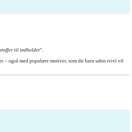
toffer til indholde
t”.
r – også med populære motiver, som dit barn uden tvivl vil