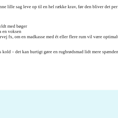
 lille sag leve op til en hel række krav, før den bliver det perfe
fyldt med bøger
ra en voksen
ej fx, om en madkasse med ét eller flere rum vil være optimalt 
 kold – det kan hurtigt gøre en rugbrødsmad lidt mere spænden