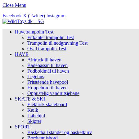
Close Menu
Facebook
X (Twitter)
Instagram
Havetrampolin Test
Firkantet trampolin Test
Trampolin til nedgravning Test
Oval trampolin Test
HAVE
Airtrack til haven
Badebassin til haven
Fodboldmål til haven
Legehus
Fritstående havepool
Hoppebord til haven
Oppustelig vandrutsjebane
SKATE & SKI
Elektrisk skateboard
Kælk
Løbehjul
Skjøter
SPORT
Basketball stander og basketkurv
Bordtennisbord