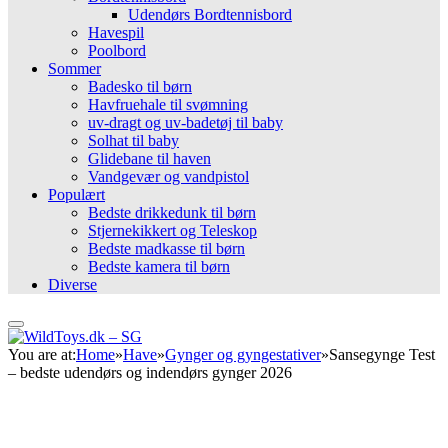
Udendørs Bordtennisbord
Havespil
Poolbord
Sommer
Badesko til børn
Havfruehale til svømning
uv-dragt og uv-badetøj til baby
Solhat til baby
Glidebane til haven
Vandgevær og vandpistol
Populært
Bedste drikkedunk til børn
Stjernekikkert og Teleskop
Bedste madkasse til børn
Bedste kamera til børn
Diverse
You are at:
Home
»
Have
»
Gynger og gyngestativer
»
Sansegynge Test
– bedste udendørs og indendørs gynger 2026