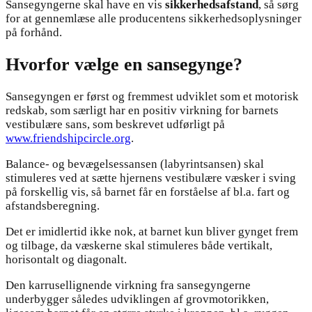
Sansegyngerne skal have en vis
sikkerhedsafstand
, så sørg
for at gennemlæse alle producentens sikkerhedsoplysninger
på forhånd.
Hvorfor vælge en sansegynge?
Sansegyngen er først og fremmest udviklet som et motorisk
redskab, som særligt har en positiv virkning for barnets
vestibulære sans, som beskrevet udførligt på
www.friendshipcircle.org
.
Balance- og bevægelsessansen (labyrintsansen) skal
stimuleres ved at sætte hjernens vestibulære væsker i sving
på forskellig vis, så barnet får en forståelse af bl.a. fart og
afstandsberegning.
Det er imidlertid ikke nok, at barnet kun bliver gynget frem
og tilbage, da væskerne skal stimuleres både vertikalt,
horisontalt og diagonalt.
Den karrusellignende virkning fra sansegyngerne
underbygger således udviklingen af grovmotorikken,