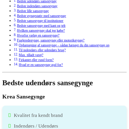
Bedste udendørs sansegynge
Bedste indendørs sansegynge
Bedste lille sansegynge
Bedste gyngestativ med sansegynge
Bedste sansegynge til institutioner
Bedste sansegynge med kant og telt
Hvilken sansegynge skal jeg købe?
Hvorfor vælge en sansegynge?
Fugleredegynge, sansegynge eller motorikgynge?
Ophængning af sansegynge – sådan hænger du din sansegynge op
Til indendørs eller udendørs brug?
Max. tilladt vægt?
Firkantet eller rund form?
Hvad er en sansegynge god for?
Bedste udendørs sansegynge
Krea Sansegynge
Kvalitet fra kendt brand
Indendørs / Udendørs