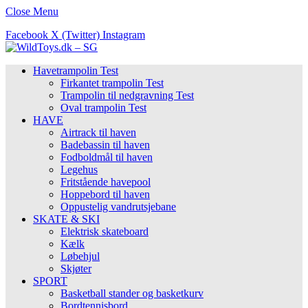
Close Menu
Facebook
X (Twitter)
Instagram
Havetrampolin Test
Firkantet trampolin Test
Trampolin til nedgravning Test
Oval trampolin Test
HAVE
Airtrack til haven
Badebassin til haven
Fodboldmål til haven
Legehus
Fritstående havepool
Hoppebord til haven
Oppustelig vandrutsjebane
SKATE & SKI
Elektrisk skateboard
Kælk
Løbehjul
Skjøter
SPORT
Basketball stander og basketkurv
Bordtennisbord