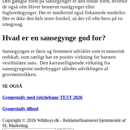
Den gængse form på sansegynger er den runde form, hvorfor
de også ofte bliver benævnt rundgynger eller
fugleredegynger. Der er imidlertid også firkantede modeller.
Der er ikke den helt store forskel, så det vil ofte bero på en
smagssag.
Hvad er en sansegynge god for?
Sansegyngen er først og fremmest udviklet som et motorisk
redskab, som særligt har en positiv virkning for barnets
vestibulære sans. Den karrusellignende virkning fra
sansegyngerne underbygger således udviklingen af
grovmotorikken.
SE OGSÅ
Gyngestativ med rutchebane TEST 2026
Gyngestativ tilbud
Copyright © 2026 Wildtoys.dk - Reklamefinansieret hjemmeside af
SL Marketing.