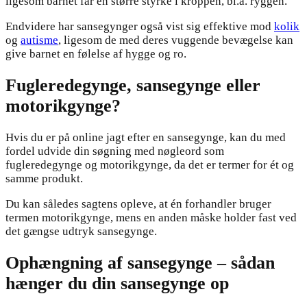
ligesom barnet får en større styrke i kroppen, bl.a. ryggen.
Endvidere har sansegynger også vist sig effektive mod
kolik
og
autisme
, ligesom de med deres vuggende bevægelse kan
give barnet en følelse af hygge og ro.
Fugleredegynge, sansegynge eller
motorikgynge?
Hvis du er på online jagt efter en sansegynge, kan du med
fordel udvide din søgning med nøgleord som
fugleredegynge og motorikgynge, da det er termer for ét og
samme produkt.
Du kan således sagtens opleve, at én forhandler bruger
termen motorikgynge, mens en anden måske holder fast ved
det gængse udtryk sansegynge.
Ophængning af sansegynge – sådan
hænger du din sansegynge op