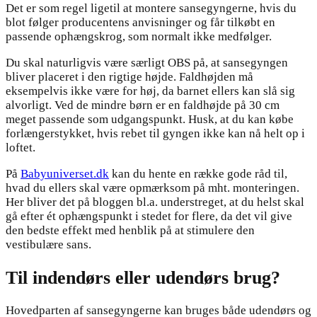
Det er som regel ligetil at montere sansegyngerne, hvis du
blot følger producentens anvisninger og får tilkøbt en
passende ophængskrog, som normalt ikke medfølger.
Du skal naturligvis være særligt OBS på, at sansegyngen
bliver placeret i den rigtige højde. Faldhøjden må
eksempelvis ikke være for høj, da barnet ellers kan slå sig
alvorligt. Ved de mindre børn er en faldhøjde på 30 cm
meget passende som udgangspunkt. Husk, at du kan købe
forlængerstykket, hvis rebet til gyngen ikke kan nå helt op i
loftet.
På
Babyuniverset.dk
kan du hente en række gode råd til,
hvad du ellers skal være opmærksom på mht. monteringen.
Her bliver det på bloggen bl.a. understreget, at du helst skal
gå efter ét ophængspunkt i stedet for flere, da det vil give
den bedste effekt med henblik på at stimulere den
vestibulære sans.
Til indendørs eller udendørs brug?
Hovedparten af sansegyngerne kan bruges både udendørs og