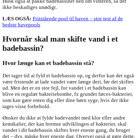
Husk også at pakke badebassinet ned om vinteren, så det
ikke beskadiges unødigt.
LÆS OGSÅ:
Fritstående pool til haven – stor test af de
bedste havepools
Hvornår skal man skifte vand i et
badebassin?
Hvor længe kan et badebassin stå?
Det tager tid at fyld et badebassin op, og derfor kan det også
være fristende at lade vandet være længe deri, før det skiftes
ud. Men det er en stor fejl, for vandet i et badebassin kan
blive en regulær bakteriebombe, fx grundet fæces-bakterier,
som kan gøre enten dig eller dine børn syge, hvis der ikke
tages visse forbehold.
Ønsker du ikke at fylde badevandet med klor eller andre
kemikalier, der kan bremse udviklingen af bakterier, skal
vandet i dit badebassin skiftes hver eneste gang, du bruger
det – dvs. måske hver eneste dag. Overvej også at gøre dette,