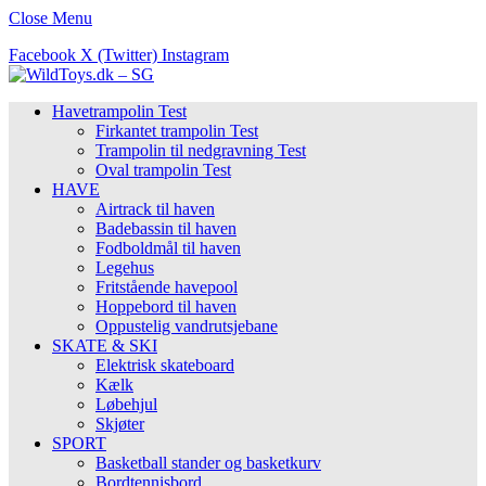
Close Menu
Facebook
X (Twitter)
Instagram
Havetrampolin Test
Firkantet trampolin Test
Trampolin til nedgravning Test
Oval trampolin Test
HAVE
Airtrack til haven
Badebassin til haven
Fodboldmål til haven
Legehus
Fritstående havepool
Hoppebord til haven
Oppustelig vandrutsjebane
SKATE & SKI
Elektrisk skateboard
Kælk
Løbehjul
Skjøter
SPORT
Basketball stander og basketkurv
Bordtennisbord