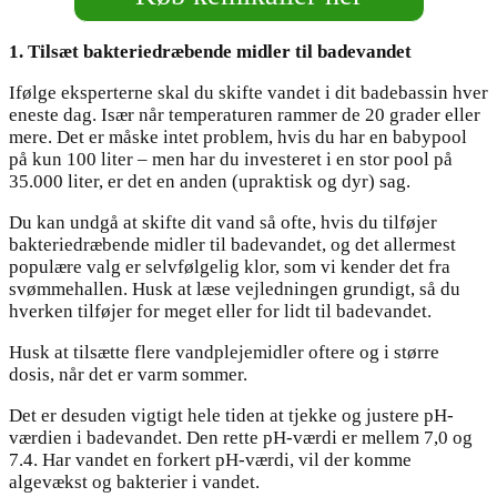
1. Tilsæt bakteriedræbende midler til badevandet
Ifølge eksperterne skal du skifte vandet i dit badebassin hver
eneste dag. Især når temperaturen rammer de 20 grader eller
mere. Det er måske intet problem, hvis du har en babypool
på kun 100 liter – men har du investeret i en stor pool på
35.000 liter, er det en anden (upraktisk og dyr) sag.
Du kan undgå at skifte dit vand så ofte, hvis du tilføjer
bakteriedræbende midler til badevandet, og det allermest
populære valg er selvfølgelig klor, som vi kender det fra
svømmehallen. Husk at læse vejledningen grundigt, så du
hverken tilføjer for meget eller for lidt til badevandet.
Husk at tilsætte flere vandplejemidler oftere og i større
dosis, når det er varm sommer.
Det er desuden vigtigt hele tiden at tjekke og justere pH-
værdien i badevandet. Den rette pH-værdi er mellem 7,0 og
7.4. Har vandet en forkert pH-værdi, vil der komme
algevækst og bakterier i vandet.