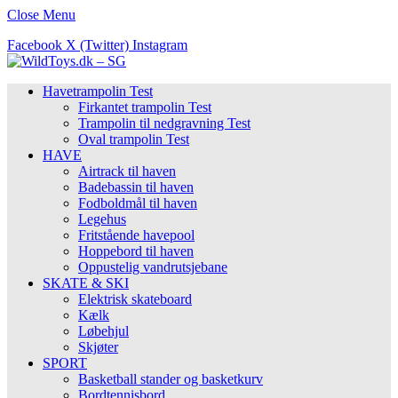
Close Menu
Facebook
X (Twitter)
Instagram
Havetrampolin Test
Firkantet trampolin Test
Trampolin til nedgravning Test
Oval trampolin Test
HAVE
Airtrack til haven
Badebassin til haven
Fodboldmål til haven
Legehus
Fritstående havepool
Hoppebord til haven
Oppustelig vandrutsjebane
SKATE & SKI
Elektrisk skateboard
Kælk
Løbehjul
Skjøter
SPORT
Basketball stander og basketkurv
Bordtennisbord