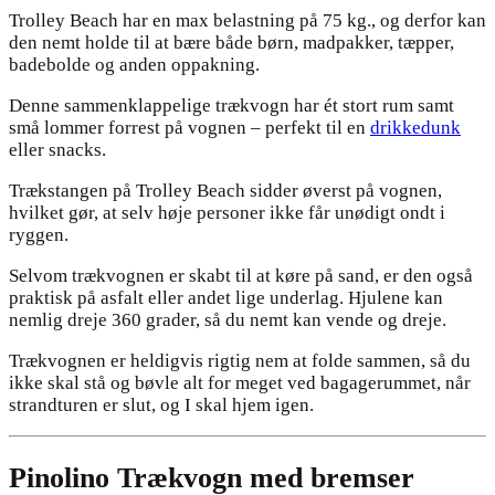
Trolley Beach har en max belastning på 75 kg., og derfor kan
den nemt holde til at bære både børn, madpakker, tæpper,
badebolde og anden oppakning.
Denne sammenklappelige trækvogn har ét stort rum samt
små lommer forrest på vognen – perfekt til en
drikkedunk
eller snacks.
Trækstangen på Trolley Beach sidder øverst på vognen,
hvilket gør, at selv høje personer ikke får unødigt ondt i
ryggen.
Selvom trækvognen er skabt til at køre på sand, er den også
praktisk på asfalt eller andet lige underlag. Hjulene kan
nemlig dreje 360 grader, så du nemt kan vende og dreje.
Trækvognen er heldigvis rigtig nem at folde sammen, så du
ikke skal stå og bøvle alt for meget ved bagagerummet, når
strandturen er slut, og I skal hjem igen.
Pinolino Trækvogn med bremser