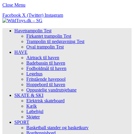
Close Menu
Facebook
X (Twitter)
Instagram
Havetrampolin Test
Firkantet trampolin Test
Trampolin til nedgravning Test
Oval trampolin Test
HAVE
Airtrack til haven
Badebassin til haven
Fodboldmål til haven
Legehus
Fritstående havepool
Hoppebord til haven
Oppustelig vandrutsjebane
SKATE & SKI
Elektrisk skateboard
Kælk
Løbehjul
Skjøter
SPORT
Basketball stander og basketkurv
Bordtennisbord