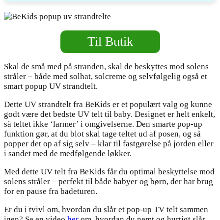
Til Butik
Skal de små med på stranden, skal de beskyttes mod solens
stråler – både med solhat, solcreme og selvfølgelig også et
smart popup UV strandtelt.
Dette UV strandtelt fra BeKids er et populært valg og kunne
godt være det bedste UV telt til baby. Designet er helt enkelt,
så teltet ikke ‘larmer’ i omgivelserne. Den smarte pop-up
funktion gør, at du blot skal tage teltet ud af posen, og så
popper det op af sig selv – klar til fastgørelse på jorden eller
i sandet med de medfølgende løkker.
Med dette UV telt fra BeKids får du optimal beskyttelse mod
solens stråler – perfekt til både babyer og børn, der har brug
for en pause fra badeturen.
Er du i tvivl om, hvordan du slår et pop-up TV telt sammen
igen? Se en video
her
om, hvordan du nemt og hurtigt slår