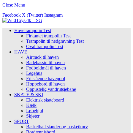
Close Menu
Facebook
X (Twitter)
Instagram
Havetrampolin Test
Firkantet trampolin Test
Trampolin til nedgravning Test
Oval trampolin Test
HAVE
Airtrack til haven
Badebassin til haven
Fodboldmål til haven
Legehus
Fritstående havepool
Hoppebord til haven
Oppustelig vandrutsjebane
SKATE & SKI
Elektrisk skateboard
Kælk
Løbehjul
Skjøter
SPORT
Basketball stander og basketkurv
Bordtennisbord