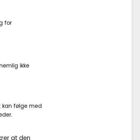
g for
nemlig ikke
t kan følge med
eder.
rer at den