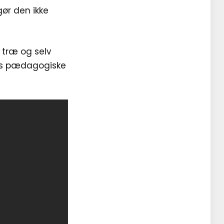
ør den ikke
 træ og selv
res pædagogiske