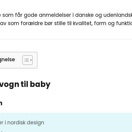
ere som får gode anmeldelser i danske og udenlands
rav som forældre bør stille til kvalitet, form og funkti
gnelse
vogn til baby
n
ker i nordisk design