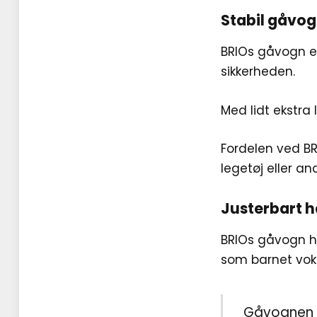
Stabil gåvog
BRIOs gåvogn er e
sikkerheden.
Med lidt ekstra
Fordelen ved B
legetøj eller a
Justerbart 
BRIOs gåvogn h
som barnet voks
Gåvognen h