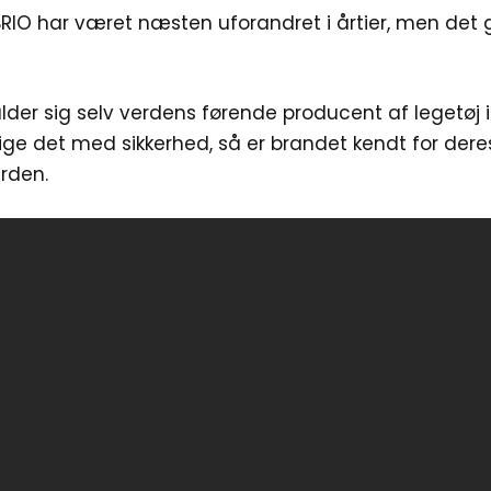
IO har været næsten uforandret i årtier, men det g
lder sig selv verdens førende producent af legetøj i
sige det med sikkerhed, så er brandet kendt for de
erden.