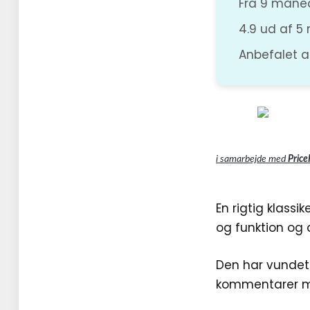
Fra 9 måne
4.9 ud af 5
Anbefalet
i samarbejde med
Pric
En rigtig klassi
og funktion og
Den har vundet
kommentarer me