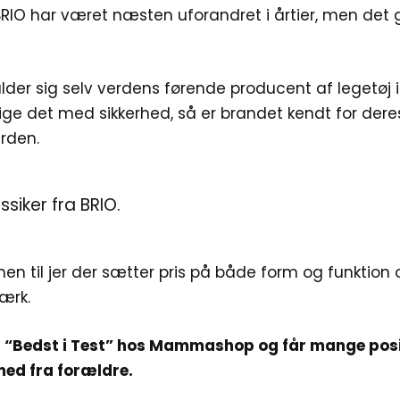
IO har været næsten uforandret i årtier, men det g
lder sig selv verdens førende producent af legetøj i
sige det med sikkerhed, så er brandet kendt for de
erden.
assiker fra BRIO.
en til jer der sætter pris på både form og funktion
ærk.
 “Bedst i Test” hos Mammashop og får mange posi
ed fra forældre.