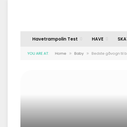
Havetrampolin Test
HAVE
SKA
YOU ARE AT:
Home
Baby
Bedste gåvogn til 
»
»