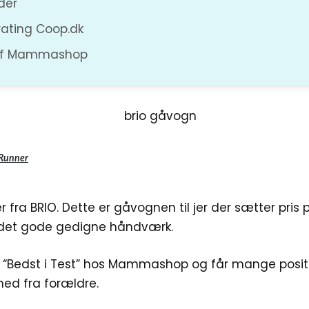
der
 rating Coop.dk
 af Mammashop
eRunner
ker fra BRIO. Dette er gåvognen til jer der sætter pri
 det gode gedigne håndværk.
 “Bedst i Test” hos Mammashop og får mange posit
d fra forældre.