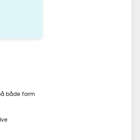
s på både form
ive