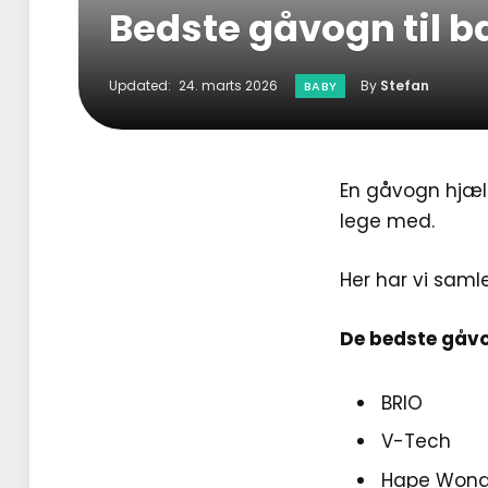
Bedste gåvogn til b
Updated:
24. marts 2026
By
Stefan
BABY
En gåvogn hjæl
lege med.
Her har vi saml
De bedste gåvog
BRIO
V-Tech
Hape Wond