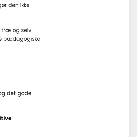
ør den ikke
 træ og selv
res pædagogiske
 og det gode
tive