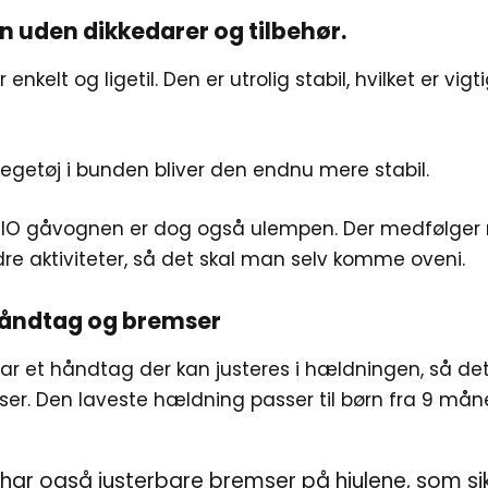
n uden dikkedarer og tilbehør.
nkelt og ligetil. Den er utrolig stabil, hvilket er vigti
 legetøj i bunden bliver den endnu mere stabil.
RIO gåvognen er dog også ulempen. Der medfølger 
ndre aktiviteter, så det skal man selv komme oveni.
håndtag og bremser
ar et håndtag der kan justeres i hældningen, så de
er. Den laveste hældning passer til børn fra 9 mån
ar også justerbare bremser på hjulene, som sik