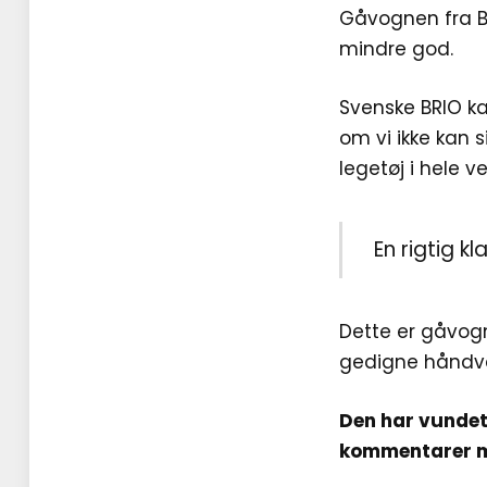
Gåvognen fra BR
mindre god.
Svenske BRIO ka
om vi ikke kan 
legetøj i hele v
En rigtig kl
Dette er gåvogn
gedigne håndv
Den har vundet
kommentarer m