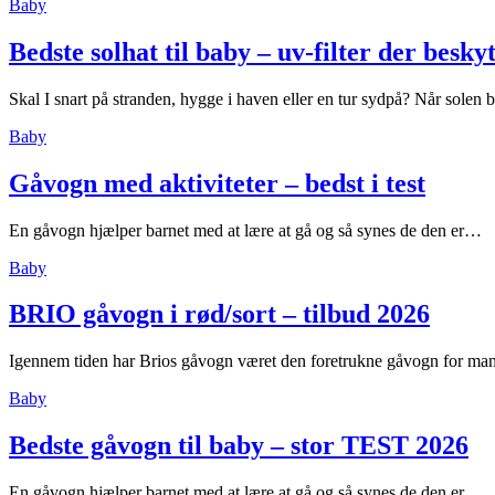
Baby
Bedste solhat til baby – uv-filter der besky
Skal I snart på stranden, hygge i haven eller en tur sydpå? Når solen
Baby
Gåvogn med aktiviteter – bedst i test
En gåvogn hjælper barnet med at lære at gå og så synes de den er…
Baby
BRIO gåvogn i rød/sort – tilbud 2026
Igennem tiden har Brios gåvogn været den foretrukne gåvogn for ma
Baby
Bedste gåvogn til baby – stor TEST 2026
En gåvogn hjælper barnet med at lære at gå og så synes de den er…