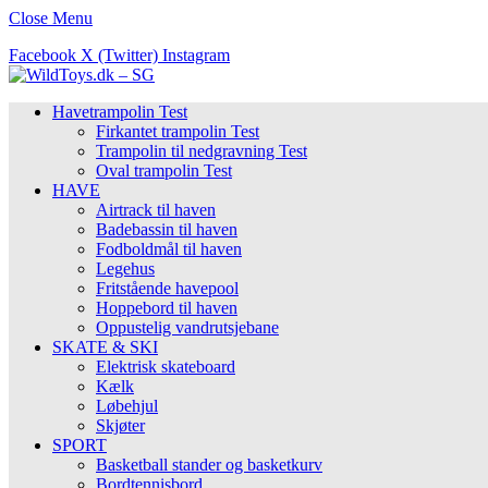
Close Menu
Facebook
X (Twitter)
Instagram
Havetrampolin Test
Firkantet trampolin Test
Trampolin til nedgravning Test
Oval trampolin Test
HAVE
Airtrack til haven
Badebassin til haven
Fodboldmål til haven
Legehus
Fritstående havepool
Hoppebord til haven
Oppustelig vandrutsjebane
SKATE & SKI
Elektrisk skateboard
Kælk
Løbehjul
Skjøter
SPORT
Basketball stander og basketkurv
Bordtennisbord