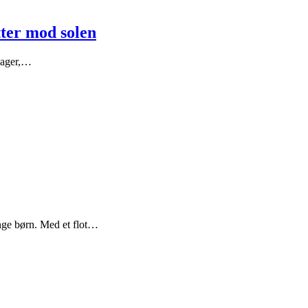
tter mod solen
 bager,…
nge børn. Med et flot…